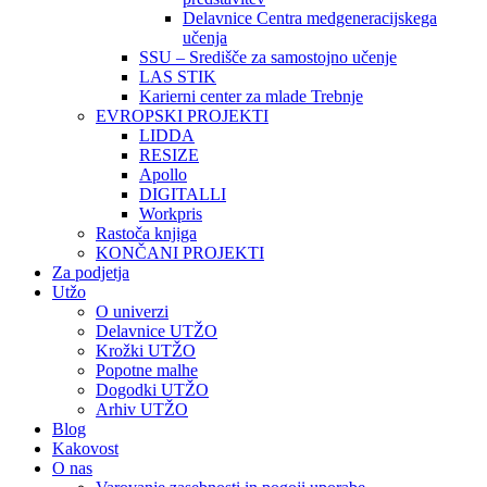
Delavnice Centra medgeneracijskega
učenja
SSU – Središče za samostojno učenje
LAS STIK
Karierni center za mlade Trebnje
EVROPSKI PROJEKTI
LIDDA
RESIZE
Apollo
DIGITALLI
Workpris
Rastoča knjiga
KONČANI PROJEKTI
Za podjetja
Utžo
O univerzi
Delavnice UTŽO
Krožki UTŽO
Popotne malhe
Dogodki UTŽO
Arhiv UTŽO
Blog
Kakovost
O nas