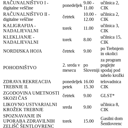
RAČUNALNIŠTVO I -
9.00 -
učilnica 2,
ponedeljek
digitalne veščine
11.00
CIK
RAČUNALNIŠTVO II -
10.00 -
učilnica 2,
četrtek
digitalne veščine
12.00
CIK
KALIGRAFIJA -
učilnica 3,
torek
11.00
NADALJEVALNI
CIK
KLEKLJANJE -
učilnica 15,
torek
8.00
NADALJEVALNI
CIK
po Trebnjem
NORDIJSKA HOJA
četrtek
9.00
in okolici
za program
2. sreda v
po
poglejte
POHODNIŠTVO
mesecu
Sloveniji
spodaj pod
tabelo krožki
ZDRAVA REKREACIJA
ponedeljek
16.00
telovadnica
TREBNJE II.
petek
15.30
CIK
ZGODOVINA UMETNOSTI
četrtek
9.00
GLST*
SKOZI ČAS
LIKOVNO USTVARJALNI
učilnica 8,
sreda
9.00
KROŽEK TREBNJE
CIK
SPOZNAVANJE IN
Gasilni dom
UPORABA ZDRAVILNIH
torek
15.00
Šentlovrenc
ZELIŠČ ŠENTLOVRENC