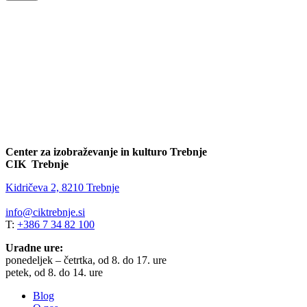
Center za izobraževanje in kulturo Trebnje
CIK Trebnje
Kidričeva 2, 8210 Trebnje
info@ciktrebnje.si
T:
+386 7 34 82 100
Uradne ure:
ponedeljek – četrtka, od 8. do 17. ure
petek, od 8. do 14. ure
Blog