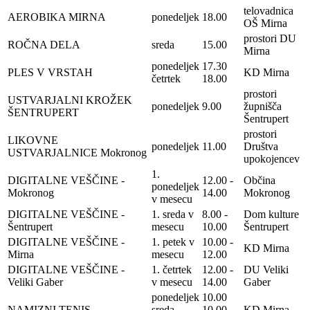
telovadnica
AEROBIKA MIRNA
ponedeljek
18.00
OŠ Mirna
prostori DU
ROČNA DELA
sreda
15.00
Mirna
ponedeljek
17.30
PLES V VRSTAH
KD Mirna
četrtek
18.00
prostori
USTVARJALNI KROŽEK
ponedeljek
9.00
župnišča
ŠENTRUPERT
Šentrupert
prostori
LIKOVNE
ponedeljek
11.00
Društva
USTVARJALNICE Mokronog
upokojencev
1.
DIGITALNE VEŠČINE -
12.00 -
Občina
ponedeljek
Mokronog
14.00
Mokronog
v mesecu
DIGITALNE VEŠČINE -
1. sreda v
8.00 -
Dom kulture
Šentrupert
mesecu
10.00
Šentrupert
DIGITALNE VEŠČINE -
1. petek v
10.00 -
KD Mirna
Mirna
mesecu
12.00
DIGITALNE VEŠČINE -
1. četrtek
12.00 -
DU Veliki
Veliki Gaber
v mesecu
14.00
Gaber
ponedeljek
10.00
NAMIZNI TENIS
sreda
10.00
KD Mirna