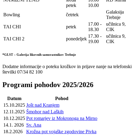
petek
10.00
Galaksija
Bowling
četrtek
Trebnje
17.00 -
učilnica 9,
TAI CHI
petek
18.30
CIK
17.30 -
učilnica 9,
TAI CHI 2
ponedeljek
19.00
CIK
*GLST – Galerija likovnih samorastnikov Trebnje
Dodatne informacije o poteku krožkov in prijave nanje na telefonski
številki 07/34 82 100
Programi pohodov 2025/2026
Datum
Pohod
15.10.2025
Jošt nad Kranjem
12.11.2025
Šmohor nad Laških
10.12.2025
Pot romarjev iz Mokronoga na Mirno
14.1. 2026
Sv. Ana
18.2.2026
Krožna pot vojaške zgodovine Pivka