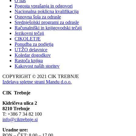
O nas
Pogosta vprašanja in odgovori
Nacionalna poklicna kvalifikacija
Osnovna šola za odrasle
Srednješolski programi za odrasle
Računalniški in knjigovodski tečaji
Jezikovni tečaji
CIKOLETJE
Ponudba za podjetja
UTŽO delavnice
Koledar dogodkov
Rastoča knjiga
Kakovost naših storitev
COPYRIGHT © 2021 CIK TREBNJE
Izdelava spletne strani Mandu d.o.o.
CIK Trebnje
Kidričeva ulica 2
8210 Trebnje
T: +386 7 34 82 100
info@ciktrebnje.si
Uradne ure:
PON – ČET: 8.00 – 17.00