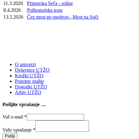
11.3.2026
Primorska Seča - soline
8.4.2026
Polhograjska gora
13.5.2026
Čez most po modrost - Most na Soči
O univerzi
Delavnice UTŽO
Krožki UTŽO
Popotne malhe
Dogodki UTŽO
Arhiv UTŽO
Pošljite vprašanje …
Vaš e-mail
*
Vaše vprašanje
*
Pošlji