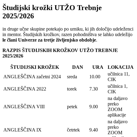
Študijski krožki UTŽO Trebnje
2025/2026
in druge učne skupine potekajo po urniku, ki jih določijo udeleženci
in mentor. Študijskih krožkov, razen pohodništva se lahko udeležijo
le člani Univerze za tretje življenjsko obdobje
.
RAZPIS ŠTUDIJSKIH KROŽKOV UTŽO TREBNJE
2025/2026
ŠTUDIJSKI KROŽEK
DAN
URA
LOKACIJA
učilnica 11,
ANGLEŠČINA začetni 2024
sreda
10.00
CIK
učilnica 1,
ANGLEŠČINA 2022
torek
7.30
CIK
na daljavo
preko
ANGLEŠČINA VIII
petek
9.00
ZOOM
aplikacije
na daljavo
preko
ANGLEŠČINA IX
četrtek
9.40
ZOOM