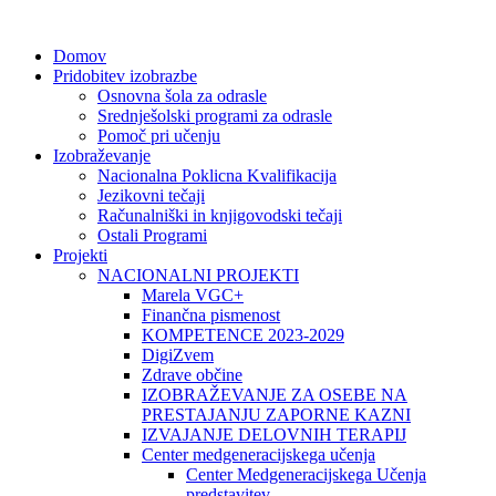
Domov
Pridobitev izobrazbe
Osnovna šola za odrasle
Srednješolski programi za odrasle
Pomoč pri učenju
Izobraževanje
Nacionalna Poklicna Kvalifikacija
Jezikovni tečaji
Računalniški in knjigovodski tečaji
Ostali Programi
Projekti
NACIONALNI PROJEKTI
Marela VGC+
Finančna pismenost
KOMPETENCE 2023-2029
DigiZvem
Zdrave občine
IZOBRAŽEVANJE ZA OSEBE NA
PRESTAJANJU ZAPORNE KAZNI
IZVAJANJE DELOVNIH TERAPIJ
Center medgeneracijskega učenja
Center Medgeneracijskega Učenja
predstavitev