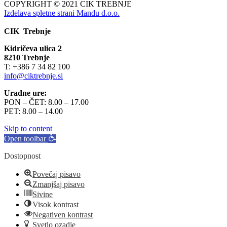
COPYRIGHT © 2021 CIK TREBNJE
Izdelava spletne strani Mandu d.o.o.
CIK Trebnje
Kidričeva ulica 2
8210 Trebnje
T: +386 7 34 82 100
info@ciktrebnje.si
Uradne ure:
PON – ČET: 8.00 – 17.00
PET: 8.00 – 14.00
Skip to content
Open toolbar
Dostopnost
Povečaj pisavo
Zmanjšaj pisavo
Sivine
Visok kontrast
Negativen kontrast
Svetlo ozadje