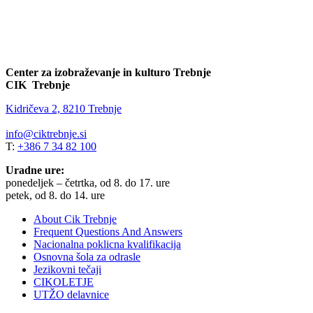
Center za izobraževanje in kulturo Trebnje
CIK Trebnje
Kidričeva 2, 8210 Trebnje
info@ciktrebnje.si
T:
+386 7 34 82 100
Uradne ure:
ponedeljek – četrtka, od 8. do 17. ure
petek, od 8. do 14. ure
About Cik Trebnje
Frequent Questions And Answers
Nacionalna poklicna kvalifikacija
Osnovna šola za odrasle
Jezikovni tečaji
CIKOLETJE
UTŽO delavnice