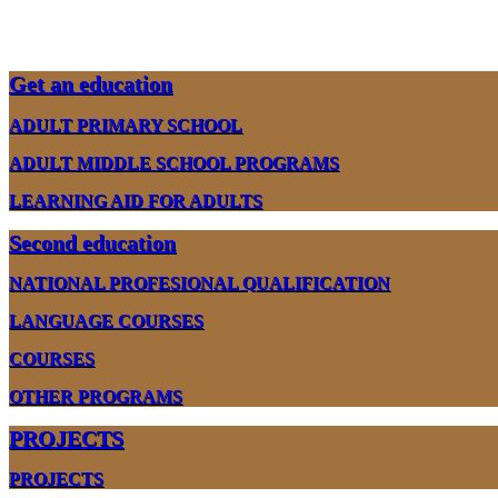
Get an education
ADULT PRIMARY SCHOOL
ADULT MIDDLE SCHOOL PROGRAMS
LEARNING AID FOR ADULTS
Second education
NATIONAL PROFESIONAL QUALIFICATION
LANGUAGE COURSES
COURSES
OTHER PROGRAMS
PROJECTS
PROJECTS