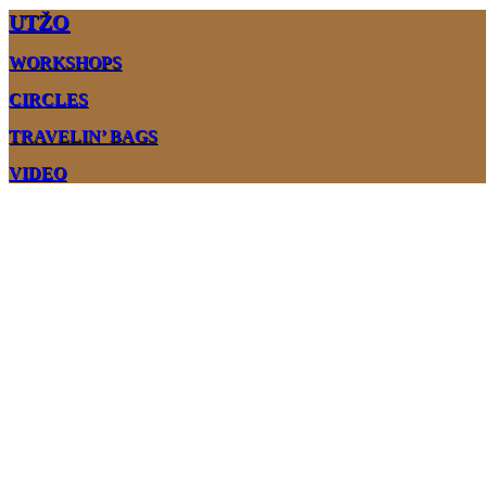
UTŽO
WORKSHOPS
CIRCLES
TRAVELIN’ BAGS
VIDEO