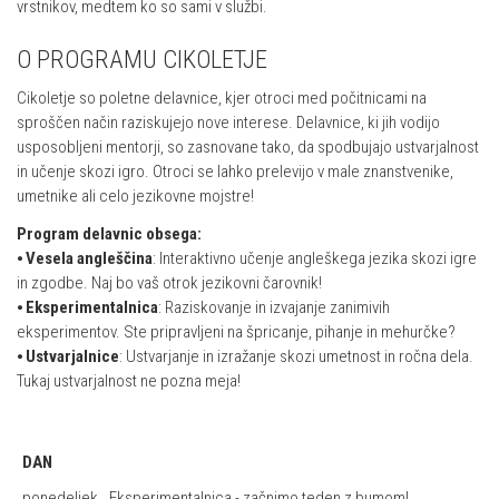
vrstnikov, medtem ko so sami v službi.
O PROGRAMU CIKOLETJE
Cikoletje so poletne delavnice, kjer otroci med počitnicami na
sproščen način raziskujejo nove interese. Delavnice, ki jih vodijo
usposobljeni mentorji, so zasnovane tako, da spodbujajo ustvarjalnost
in učenje skozi igro. Otroci se lahko prelevijo v male znanstvenike,
umetnike ali celo jezikovne mojstre!
Program delavnic obsega:
⦁
Vesela angleščina
: Interaktivno učenje angleškega jezika skozi igre
in zgodbe. Naj bo vaš otrok jezikovni čarovnik!
⦁
Eksperimentalnica
: Raziskovanje in izvajanje zanimivih
eksperimentov. Ste pripravljeni na špricanje, pihanje in mehurčke?
⦁
Ustvarjalnice
: Ustvarjanje in izražanje skozi umetnost in ročna dela.
Tukaj ustvarjalnost ne pozna meja!
DAN
ponedeljek
Eksperimentalnica - začnimo teden z bumom!