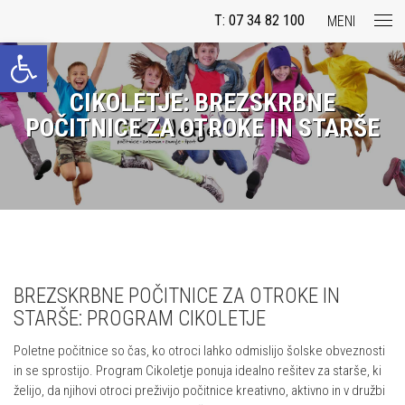
T: 07 34 82 100
MENI
Open toolbar
CIKOLETJE: BREZSKRBNE
POČITNICE ZA OTROKE IN STARŠE
BREZSKRBNE POČITNICE ZA OTROKE IN
STARŠE: PROGRAM CIKOLETJE
Poletne počitnice so čas, ko otroci lahko odmislijo šolske obveznosti
in se sprostijo. Program Cikoletje ponuja idealno rešitev za starše, ki
želijo, da njihovi otroci preživijo počitnice kreativno, aktivno in v družbi