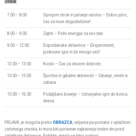
URNIK
7.00 – 8.00
Sprejem otrok in jutranje varstvo – Dobro jutro,
čas za nove dogodivščine!
8.00 – 9.00
Zajtrk – Polni energije za nov dan.
9.00 – 12.00
Dopoldanske delavnice – Eksperimenti,
jezikovne igre in še mnogo več!
12.00 – 13.00
Kosilo – Čas za okusne dobrote.
13.00 – 15.00
Športne in gibalne aktivnosti – Gibanje, smeh in
zabava.
15.00 – 16.30
Podaljšano bivanje – Ustvarjalne igre do konca
dneva.
PRIJAVA je mogoča preko
OBRAZCA
, veljavna pa postane z vplačilom
celotnega zneska, ki mora biti poravnan najkasneje teden dni pred
začetkom delavnice. Pohitite, mesta se hitro polnijo!