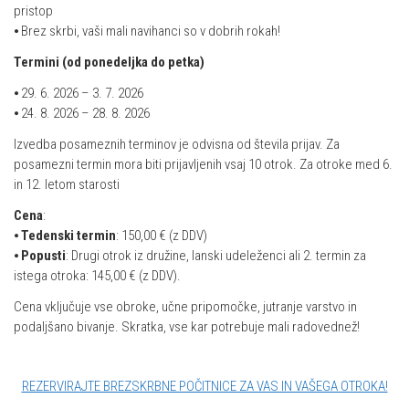
pristop
⦁ Brez skrbi, vaši mali navihanci so v dobrih rokah!
Termini (
od ponedeljka do petka
)
⦁ 29. 6. 2026 – 3. 7. 2026
⦁ 24. 8. 2026 – 28. 8. 2026
Izvedba posameznih terminov je odvisna od števila prijav. Za
posamezni termin mora biti prijavljenih vsaj 10 otrok. Za otroke med 6.
in 12. letom starosti
Cena
:
⦁
Tedenski termin
: 150,00 € (z DDV)
⦁
Popusti
: Drugi otrok iz družine, lanski udeleženci ali 2. termin za
istega otroka: 145,00 € (z DDV).
Cena vključuje vse obroke, učne pripomočke, jutranje varstvo in
podaljšano bivanje. Skratka, vse kar potrebuje mali radovednež!
REZERVIRAJTE BREZSKRBNE POČITNICE ZA VAS IN VAŠEGA OTROKA!