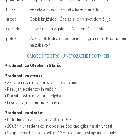
torek
Vesela angleščina - Let's have some fun!
sreda
Obisk knjižnice - Čas za skok v svet domišljije.
četrtek
Ustvarjalnica v galeriji - Naj domišljija poleti!
petek
Zaključek tedna s posebnim programom - Pripravljeni
na zabavo?
OMOGOČITE OTROKU NEPOZABNE POČITNICE!
Prednosti za Otroke in Starše
Prednosti za otroke
:
⦁ Aktivno in zanimivo preživljanje počitnic
⦁ Razvijanje talentov in veščin
⦁ Družabnost in nova prijateljstva
⦁ In seveda, neizmerna zabava!
Prednosti za starše:
⦁ Celodnevno varstvo od 7.00 do 16.30
⦁ 20 učnih ur tedensko in dodatne športno-gibalne aktivnosti
⦁ Skupine majhnih velikosti (8-12 otrok) zagotavljajo individualen