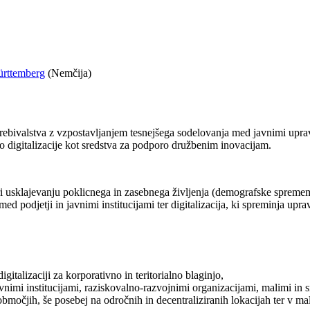
Württemberg
(Nemčija)
ebivalstva z vzpostavljanjem tesnejšega sodelovanja med javnimi upravam
o digitalizacije kot sredstva za podporo družbenim inovacijam.
 pri usklajevanju poklicnega in zasebnega življenja (demografske spreme
ed podjetji in javnimi institucijami ter digitalizacija, ki spreminja upra
talizaciji za korporativno in teritorialno blaginjo,
imi institucijami, raziskovalno-razvojnimi organizacijami, malimi in sr
bmočjih, še posebej na odročnih in decentraliziranih lokacijah ter v mali