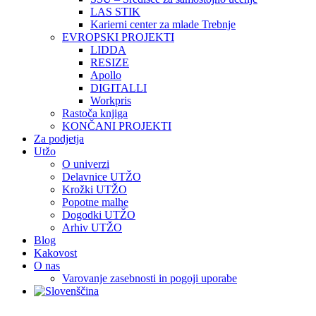
LAS STIK
Karierni center za mlade Trebnje
EVROPSKI PROJEKTI
LIDDA
RESIZE
Apollo
DIGITALLI
Workpris
Rastoča knjiga
KONČANI PROJEKTI
Za podjetja
Utžo
O univerzi
Delavnice UTŽO
Krožki UTŽO
Popotne malhe
Dogodki UTŽO
Arhiv UTŽO
Blog
Kakovost
O nas
Varovanje zasebnosti in pogoji uporabe