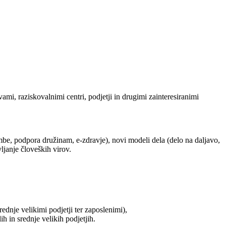
i, raziskovalnimi centri, podjetji in drugimi zainteresiranimi
mbe, podpora družinam, e-zdravje), novi modeli dela (delo na daljavo,
vljanje človeških virov.
ednje velikimi podjetji ter zaposlenimi),
h in srednje velikih podjetjih.