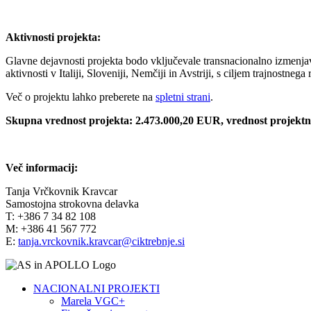
Aktivnosti projekta:
Glavne dejavnosti projekta bodo vključevale transnacionalno izmenjavo 
aktivnosti v Italiji, Sloveniji, Nemčiji in Avstriji, s ciljem trajnostne
Več o projektu lahko preberete na
spletni strani
.
Skupna vrednost projekta: 2.473.000,20 EUR, vrednost projektni
Več informacij:
Tanja Vrčkovnik Kravcar
Samostojna strokovna delavka
T: +386 7 34 82 108
M: +386 41 567 772
E:
tanja.vrckovnik.kravcar@ciktrebnje.si
NACIONALNI PROJEKTI
Marela VGC+