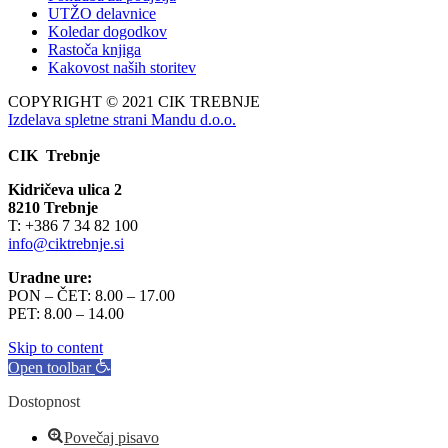
UTŽO delavnice
Koledar dogodkov
Rastoča knjiga
Kakovost naših storitev
COPYRIGHT © 2021 CIK TREBNJE
Izdelava spletne strani Mandu d.o.o.
CIK Trebnje
Kidričeva ulica 2
8210 Trebnje
T: +386 7 34 82 100
info@ciktrebnje.si
Uradne ure:
PON – ČET: 8.00 – 17.00
PET: 8.00 – 14.00
Skip to content
Open toolbar
Dostopnost
Povečaj pisavo