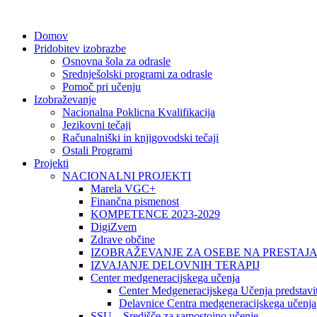
Domov
Pridobitev izobrazbe
Osnovna šola za odrasle
Srednješolski programi za odrasle
Pomoč pri učenju
Izobraževanje
Nacionalna Poklicna Kvalifikacija
Jezikovni tečaji
Računalniški in knjigovodski tečaji
Ostali Programi
Projekti
NACIONALNI PROJEKTI
Marela VGC+
Finančna pismenost
KOMPETENCE 2023-2029
DigiZvem
Zdrave občine
IZOBRAŽEVANJE ZA OSEBE NA PRESTAJ
IZVAJANJE DELOVNIH TERAPIJ
Center medgeneracijskega učenja
Center Medgeneracijskega Učenja predstavi
Delavnice Centra medgeneracijskega učenja
SSU – Središče za samostojno učenje