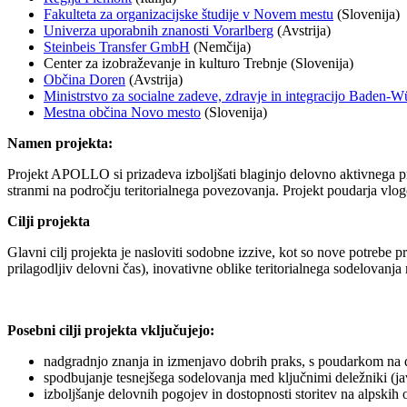
Fakulteta za organizacijske študije v Novem mestu
(Slovenija)
Univerza uporabnih znanosti Vorarlberg
(Avstrija)
Steinbeis Transfer GmbH
(Nemčija)
Center za izobraževanje in kulturo Trebnje (Slovenija)
Občina Doren
(Avstrija)
Ministrstvo za socialne zadeve, zdravje in integracijo Baden-
Mestna občina Novo mesto
(Slovenija)
Namen projekta:
Projekt APOLLO si prizadeva izboljšati blaginjo delovno aktivnega pr
stranmi na področju teritorialnega povezovanja. Projekt poudarja vlog
Cilji projekta
Glavni cilj projekta je nasloviti sodobne izzive, kot so nove potrebe
prilagodljiv delovni čas), inovativne oblike teritorialnega sodelovanja m
Posebni cilji projekta vključujejo:
nadgradnjo znanja in izmenjavo dobrih praks, s poudarkom na digi
spodbujanje tesnejšega sodelovanja med ključnimi deležniki (javn
izboljšanje delovnih pogojev in dostopnosti storitev na alpskih o