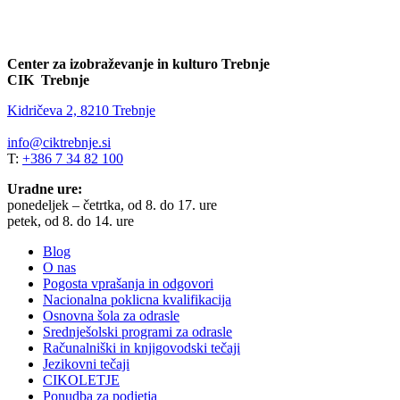
Center za izobraževanje in kulturo Trebnje
CIK Trebnje
Kidričeva 2, 8210 Trebnje
info@ciktrebnje.si
T:
+386 7 34 82 100
Uradne ure:
ponedeljek – četrtka, od 8. do 17. ure
petek, od 8. do 14. ure
Blog
O nas
Pogosta vprašanja in odgovori
Nacionalna poklicna kvalifikacija
Osnovna šola za odrasle
Srednješolski programi za odrasle
Računalniški in knjigovodski tečaji
Jezikovni tečaji
CIKOLETJE
Ponudba za podjetja