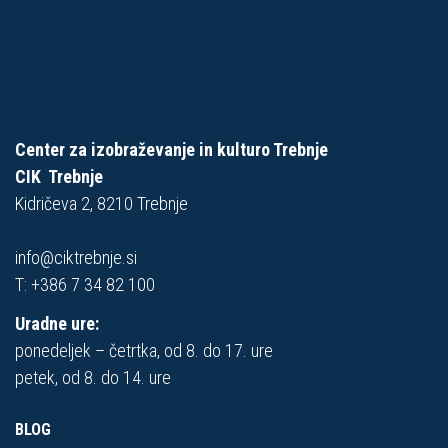
Center za izobraževanje in kulturo Trebnje
CIK Trebnje
Kidričeva 2, 8210 Trebnje
info@ciktrebnje.si
T:
+386 7 34 82 100
Uradne ure:
ponedeljek – četrtka, od 8. do 17. ure
petek, od 8. do 14. ure
BLOG