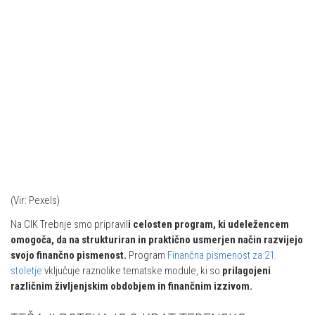
(Vir: Pexels)
Na CIK Trebnje smo pripravil
i celosten program, ki udeležencem
omogoča, da na strukturiran in praktično usmerjen način razvijejo
svojo finančno pismenost.
Program
Finančna pismenost za 21.
stoletje
vključuje raznolike tematske module, ki so
prilagojeni
različnim življenjskim obdobjem in finančnim izzivom.