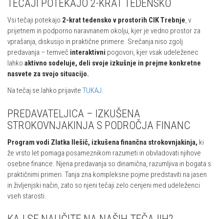
TEČAJI POTEKAJO 2-KRAT TEDENSKO
Vsi tečaji potekajo
2-krat tedensko v prostorih CIK Trebnje
, v
prijetnem in podporno naravnanem okolju, kjer je vedno prostor za
vprašanja, diskusijo in praktične primere. Srečanja niso zgolj
predavanja – temveč
interaktivni
pogovori, kjer vsak udeleženec
lahko
aktivno sodeluje, deli svoje izkušnje in prejme konkretne
nasvete za svojo situacijo.
Na tečaj se lahko prijavite
TUKAJ
.
PREDAVATELJICA – IZKUŠENA
STROKOVNJAKINJA S PODROČJA FINANC
Program vodi Zlatka Ilešič, izkušena finančna strokovnjakinja,
ki
že vrsto let pomaga posameznikom razumeti in obvladovati njihove
osebne finance. Njena predavanja so dinamična, razumljiva in bogata s
praktičnimi primeri. Tanja zna kompleksne pojme predstaviti na jasen
in življenjski način, zato so njeni tečaji zelo cenjeni med udeleženci
vseh starosti.