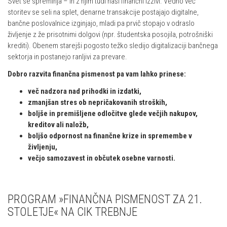
Svet se spreminja – in z njim tudi naši finančni izzivi. Vedno več
storitev se seli na splet, denarne transakcije postajajo digitalne,
bančne poslovalnice izginjajo, mladi pa prvič stopajo v odraslo
življenje z že prisotnimi dolgovi (npr. študentska posojila, potrošniški
krediti). Obenem starejši pogosto težko sledijo digitalizaciji bančnega
sektorja in postanejo ranljivi za prevare.
Dobro razvita finančna pismenost pa vam lahko prinese:
več nadzora nad prihodki in izdatki,
zmanjšan stres ob nepričakovanih stroških,
boljše in premišljene odločitve glede večjih nakupov,
kreditov ali naložb,
boljšo odpornost na finančne krize in spremembe v
življenju,
večjo samozavest in občutek osebne varnosti.
PROGRAM »FINANČNA PISMENOST ZA 21.
STOLETJE« NA CIK TREBNJE