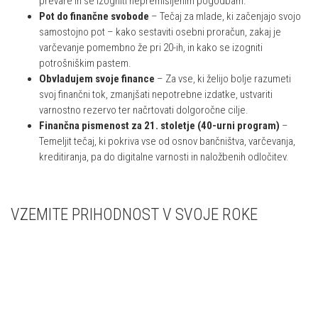
prevare in se izogniti nepremišljenim pogodbam.
Pot do finančne svobode
– Tečaj za mlade, ki začenjajo svojo
samostojno pot – kako sestaviti osebni proračun, zakaj je
varčevanje pomembno že pri 20-ih, in kako se izogniti
potrošniškim pastem.
Obvladujem svoje finance
– Za vse, ki želijo bolje razumeti
svoj finančni tok, zmanjšati nepotrebne izdatke, ustvariti
varnostno rezervo ter načrtovati dolgoročne cilje.
Finančna pismenost za 21. stoletje (40-urni program)
–
Temeljit tečaj, ki pokriva vse od osnov bančništva, varčevanja,
kreditiranja, pa do digitalne varnosti in naložbenih odločitev.
VZEMITE PRIHODNOST V SVOJE ROKE