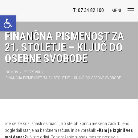
T: 07 34 82 100
MENI
Open toolbar
FINANČNA PISMENOST ZA
21. STOLETJE – KLJUČ DO
OSEBNE SVOBODE
DOMOV
/
PRISPEVKI
/
FINANČNA PISMENOST ZA 21. STOLETJE – KLJUČ DO OSEBNE SVOBODE
Ste se že kdaj znašli v situaciji, ko ste ob koncu meseca zaskrbljeno
pogledali stanje na bančnem računu in se vprašali:
»Kam je izginil ves
moj denar?
« Niste edini. To vprašanje si vsak mesec postavlja