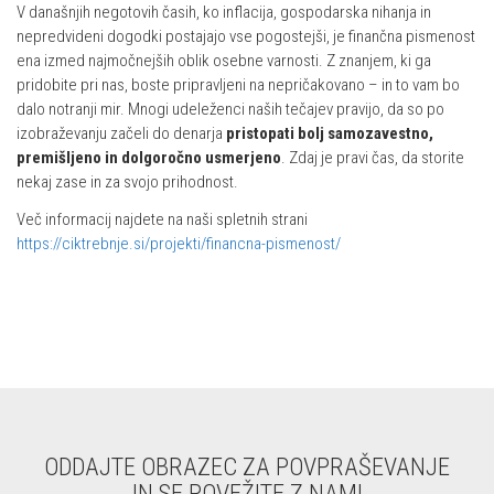
V današnjih negotovih časih, ko inflacija, gospodarska nihanja in
nepredvideni dogodki postajajo vse pogostejši, je finančna pismenost
ena izmed najmočnejših oblik osebne varnosti. Z znanjem, ki ga
pridobite pri nas, boste pripravljeni na nepričakovano – in to vam bo
dalo notranji mir. Mnogi udeleženci naših tečajev pravijo, da so po
izobraževanju začeli do denarja
pristopati bolj samozavestno,
premišljeno in dolgoročno usmerjeno
. Zdaj je pravi čas, da storite
nekaj zase in za svojo prihodnost.
Več informacij najdete na naši spletnih strani
https://ciktrebnje.si/projekti/financna-pismenost/
ODDAJTE OBRAZEC ZA POVPRAŠEVANJE
IN SE POVEŽITE Z NAMI