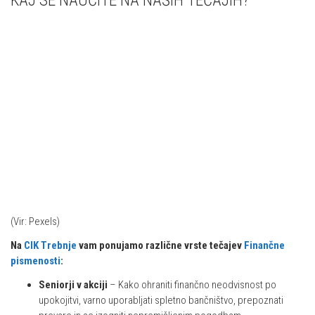
KAJ SE NAUČITE NA NAŠIH TEČAJIH?
(Vir: Pexels)
Na
CIK Trebnje
vam ponujamo različne vrste tečajev
Finančne
pismenosti
:
Seniorji v akciji
– Kako ohraniti finančno neodvisnost po
upokojitvi, varno uporabljati spletno bančništvo, prepoznati