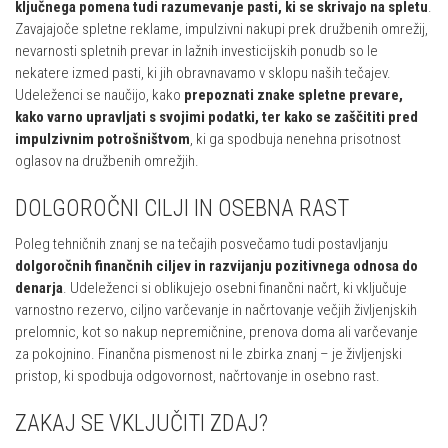
ključnega pomena tudi razumevanje pasti, ki se skrivajo na spletu
.
Zavajajoče spletne reklame, impulzivni nakupi prek družbenih omrežij,
nevarnosti spletnih prevar in lažnih investicijskih ponudb so le
nekatere izmed pasti, ki jih obravnavamo v sklopu naših tečajev.
Udeleženci se naučijo, kako
prepoznati znake spletne prevare,
kako varno upravljati s svojimi podatki, ter kako se zaščititi pred
impulzivnim potrošništvom
, ki ga spodbuja nenehna prisotnost
oglasov na družbenih omrežjih.
DOLGOROČNI CILJI IN OSEBNA RAST
Poleg tehničnih znanj se na tečajih posvečamo tudi postavljanju
dolgoročnih finančnih ciljev in razvijanju pozitivnega odnosa do
denarja
. Udeleženci si oblikujejo osebni finančni načrt, ki vključuje
varnostno rezervo, ciljno varčevanje in načrtovanje večjih življenjskih
prelomnic, kot so nakup nepremičnine, prenova doma ali varčevanje
za pokojnino. Finančna pismenost ni le zbirka znanj – je življenjski
pristop, ki spodbuja odgovornost, načrtovanje in osebno rast.
ZAKAJ SE VKLJUČITI ZDAJ?