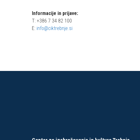
Informacije in prijave:
T: +386 7 34 82 100
E:
info@ciktrebnje.si