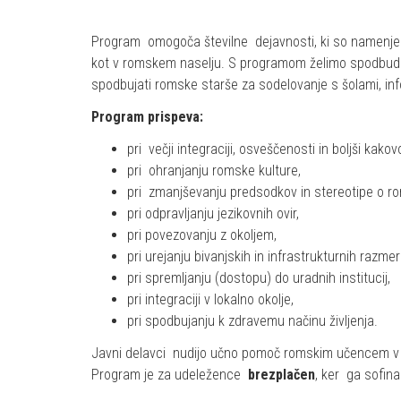
Program omogoča številne dejavnosti, ki so namenjen
kot v romskem naselju. S programom želimo spodbudit
spodbujati romske starše za sodelovanje s šolami, inf
Program prispeva:
pri večji integraciji, osveščenosti in boljši kako
pri ohranjanju romske kulture,
pri zmanjševanju predsodkov in stereotipe o ro
pri odpravljanju jezikovnih ovir,
pri povezovanju z okoljem,
pri urejanju bivanjskih in infrastrukturnih razmer
pri spremljanju (dostopu) do uradnih institucij,
pri integraciji v lokalno okolje,
pri spodbujanju k zdravemu načinu življenja.
Javni delavci nudijo učno pomoč romskim učencem v
Program je za udeležence
brezplačen
, ker ga sofin