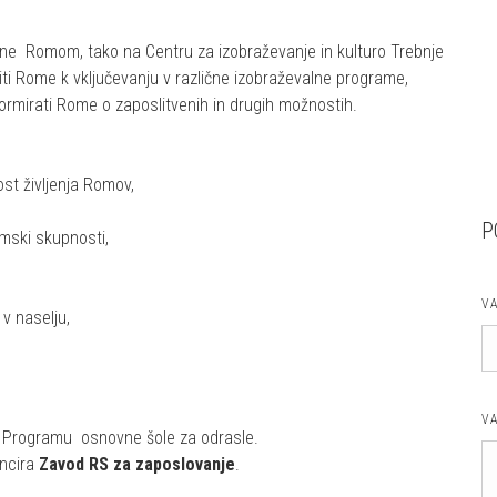
e Romom, tako na Centru za izobraževanje in kulturo Trebnje
i Rome k vključevanju v različne izobraževalne programe,
ormirati Rome o zaposlitvenih in drugih možnostih.
vost življenja Romov,
P
mski skupnosti,
V
 v naselju,
V
 Programu osnovne šole za odrasle.
ancira
Zavod RS za zaposlovanje
.