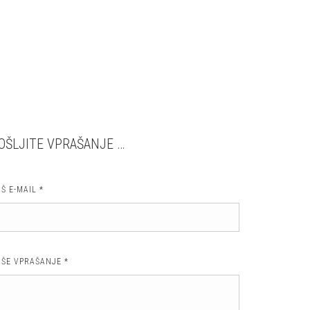
OŠLJITE VPRAŠANJE …
AŠ E-MAIL
*
AŠE VPRAŠANJE
*