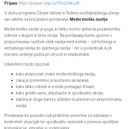
Prijava:
https://prijave.snipi.si/VYeziVhkojW
V okviru programa Zdrave občine in Tednov vseživljenjskega učenja
vas vabimo na brezplačno predavanje
Medvrstniško nasilje.
Medvrstniško nasilje je pojav, ki lahko močno vpliva na posameznika,
odnose v skupini in širše okolje. Na predavanju bomo govorili o
prepoznavanju različnih oblik nasilja med vrstniki – od fizičnega in
verbalnega nasilja do spletnega nasilja – ter o posledicah, ki jih
tovrstno vedenje pušča pri otrocih in mladostnikih.
Udeleženci bodo spoznali:
kako prepoznati znake medvrstniškega nasilja,
zakaj je pomembno pravočasno ukrepanje,
kako lahko odrasli in vrstniki pomagajo žrtvam,
kako graditi varno, vključujoče in spodbudno okolje,
kakšna je vloga staršev, učiteljev in učencev pri preprečevanju
nasilja.
Predavanje bo ponudilo tudi praktične usmeritve za odzivanje v
konkretnih situacijah ter spodbudilo razmislek o pomenu spoštljive
komunikacije, empatije in sodelovanja.