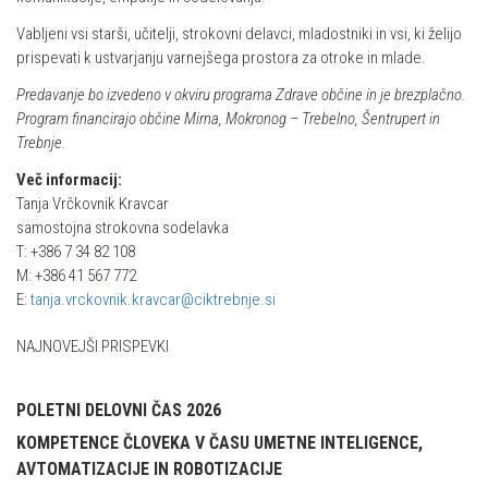
Vabljeni vsi starši, učitelji, strokovni delavci, mladostniki in vsi, ki želijo
prispevati k ustvarjanju varnejšega prostora za otroke in mlade.
Predavanje bo izvedeno v okviru programa Zdrave občine in je brezplačno.
Program financirajo občine Mirna, Mokronog – Trebelno, Šentrupert in
Trebnje.
Več informacij:
Tanja Vrčkovnik Kravcar
samostojna strokovna sodelavka
T: +386 7 34 82 108
M: +386 41 567 772
E:
tanja.vrckovnik.kravcar@ciktrebnje.si
NAJNOVEJŠI PRISPEVKI
POLETNI DELOVNI ČAS 2026
KOMPETENCE ČLOVEKA V ČASU UMETNE INTELIGENCE,
AVTOMATIZACIJE IN ROBOTIZACIJE