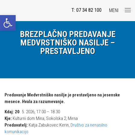
T: 07 34 82 100
MENI
Open toolbar
BREZPLAČNO PREDAVANJE
MEDVRSTNIŠKO NASILJE –
PRESTAVLJENO
Predavanje Medvrstniško nasilje je prestavljeno na jesenske
mesece. Hvala za razumevanje.
Kdaj: 20
. 5. 2026, 17.00 – 18.30
Kje:
Kulturni dom Mina, Sokolska 2, Mirna
Predavatelj:
Katja Zabukovec Kerin,
Društvo za nenasilno
komunikacijo