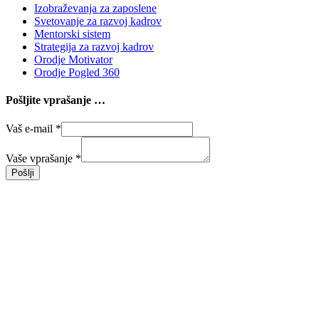
Izobraževanja za zaposlene
Svetovanje za razvoj kadrov
Mentorski sistem
Strategija za razvoj kadrov
Orodje Motivator
Orodje Pogled 360
Pošljite vprašanje …
Vaš e-mail
*
Vaše vprašanje
*
Pošlji