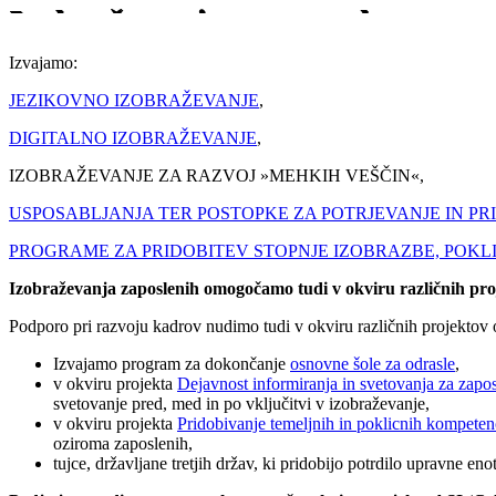
Izobraževanja za zaposlene
Izvajamo:
JEZIKOVNO IZOBRAŽEVANJE
,
DIGITALNO IZOBRAŽEVANJE
,
IZOBRAŽEVANJE ZA RAZVOJ »MEHKIH VEŠČIN«,
USPOSABLJANJA TER POSTOPKE ZA POTRJEVANJE IN PR
PROGRAME ZA PRIDOBITEV STOPNJE IZOBRAZBE, POKLIC
Izobraževanja zaposlenih omogočamo tudi v okviru različnih pro
Podporo pri razvoju kadrov nudimo tudi v okviru različnih projektov 
Izvajamo program za dokončanje
osnovne šole za odrasle
,
v okviru projekta
Dejavnost informiranja in svetovanja za zapo
svetovanje pred, med in po vključitvi v izobraževanje,
v okviru projekta
Pridobivanje temeljnih in poklicnih kompete
oziroma zaposlenih,
tujce, državljane tretjih držav, ki pridobijo potrdilo upravne en