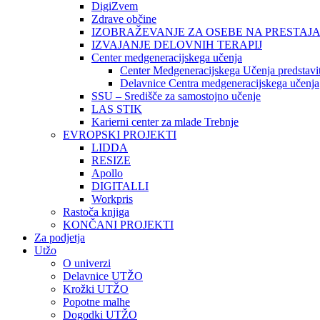
DigiZvem
Zdrave občine
IZOBRAŽEVANJE ZA OSEBE NA PRESTAJ
IZVAJANJE DELOVNIH TERAPIJ
Center medgeneracijskega učenja
Center Medgeneracijskega Učenja predstavi
Delavnice Centra medgeneracijskega učenja
SSU – Središče za samostojno učenje
LAS STIK
Karierni center za mlade Trebnje
EVROPSKI PROJEKTI
LIDDA
RESIZE
Apollo
DIGITALLI
Workpris
Rastoča knjiga
KONČANI PROJEKTI
Za podjetja
Utžo
O univerzi
Delavnice UTŽO
Krožki UTŽO
Popotne malhe
Dogodki UTŽO