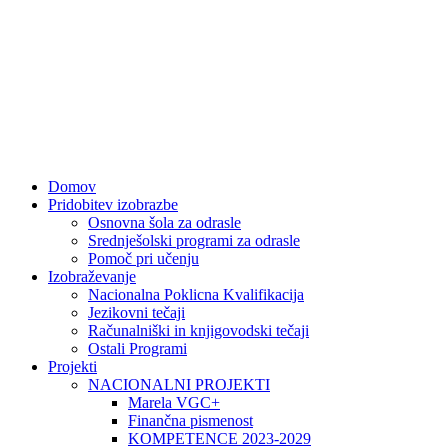
Domov
Pridobitev izobrazbe
Osnovna šola za odrasle
Srednješolski programi za odrasle
Pomoč pri učenju
Izobraževanje
Nacionalna Poklicna Kvalifikacija
Jezikovni tečaji
Računalniški in knjigovodski tečaji
Ostali Programi
Projekti
NACIONALNI PROJEKTI
Marela VGC+
Finančna pismenost
KOMPETENCE 2023-2029