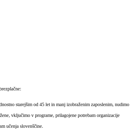
brezplačne:
dnostno starejšim od 45 let in manj izobraženim zaposlenim, nudimo
ražene, vključimo v programe, prilagojene potrebam organizacije
ram učenja slovenščine.