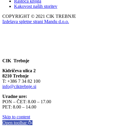
Rastoča knjiga
Kakovost naših storitev
COPYRIGHT © 2021 CIK TREBNJE
Izdelava spletne strani Mandu d.o.o.
CIK Trebnje
Kidričeva ulica 2
8210 Trebnje
T: +386 7 34 82 100
info@ciktrebnje.si
Uradne ure:
PON – ČET: 8.00 – 17.00
PET: 8.00 – 14.00
Skip to content
Open toolbar