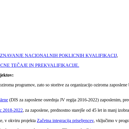
IZNAVANJE NACIONALNIH POKLICNIH KVALIFIKACIJ
,
NE TEČAJE IN PREKVALIFIKACIJE.
jektov:
oziroma programov, zato so storitve za organizacijo oziroma zaposlene 
slene
(DIS za zaposlene osrednja JV regija 2016-2022) zaposlenim, pre
nc 2018-2022
, za zaposlene, prednostno starejše od 45 let in manj izob
ote, v okviru projekta
Začetna integracija priseljencev
, vključimo v prog