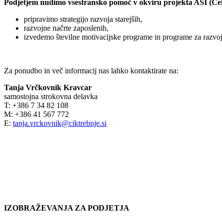
Podjetjem nudimo vsestransko pomoč v okviru projekta ASI (Celo
pripravimo strategijo razvoja starejših,
razvojne načrte zaposlenih,
izvedemo številne motivacijske programe in programe za razvo
Za ponudbo in več informacij nas lahko kontaktirate na:
Tanja Vrčkovnik Kravcar
samostojna strokovna delavka
T: +386 7 34 82 108
M: +386 41 567 772
E:
tanja.vrckovnik@ciktrebnje.si
IZOBRAŽEVANJA ZA PODJETJA