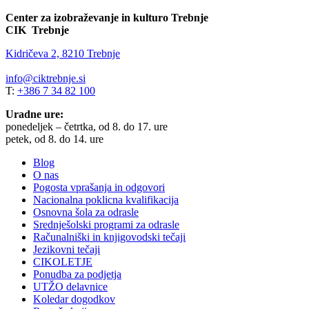
Center za izobraževanje in kulturo Trebnje
CIK Trebnje
Kidričeva 2, 8210 Trebnje
info@ciktrebnje.si
T:
+386 7 34 82 100
Uradne ure:
ponedeljek – četrtka, od 8. do 17. ure
petek, od 8. do 14. ure
Blog
O nas
Pogosta vprašanja in odgovori
Nacionalna poklicna kvalifikacija
Osnovna šola za odrasle
Srednješolski programi za odrasle
Računalniški in knjigovodski tečaji
Jezikovni tečaji
CIKOLETJE
Ponudba za podjetja
UTŽO delavnice
Koledar dogodkov